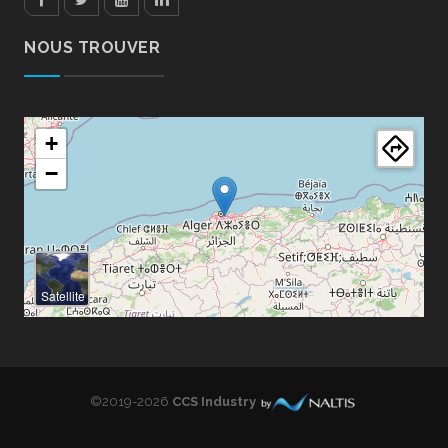
Facebook
Twitter
Youtube
LinkedIn
NOUS TROUVER
+
−
Satellite
©2019-2026
CCS Industry