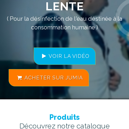
LENTE
( Pour la désinfection de l'eau déstinée à la
consommation humaine )
VOIR LA VIDÉO
ACHETER SUR JUMIA
Produits
Découvrez notre catalogue