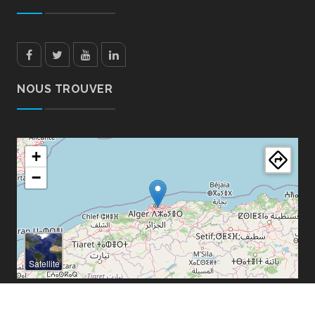
Facebook
Twitter
Youtube
LinkedIn
NOUS TROUVER
+
−
Satellite